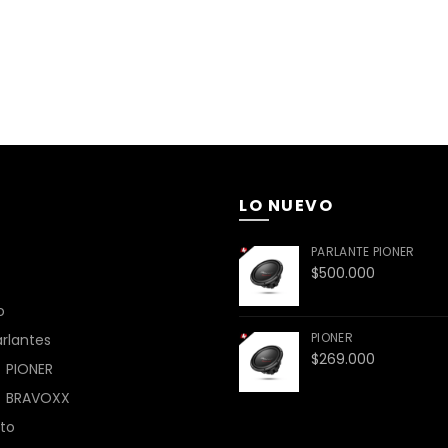
Ú
LO NUEVO
PARLANTE PIONER
$
500.000
o
PIONER
rlantes
$
269.000
PIONER
BRAVOXX
to