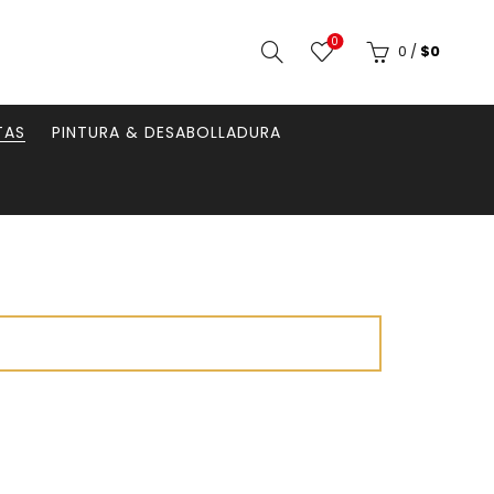
0
0
/
$
0
TAS
PINTURA & DESABOLLADURA