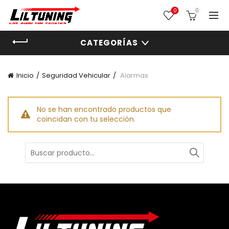
0
0
CATEGORÍAS
Inicio
Seguridad Vehicular
Alarmas
No se han encontrado productos que
coincidan con tu selección.
Buscar
por: