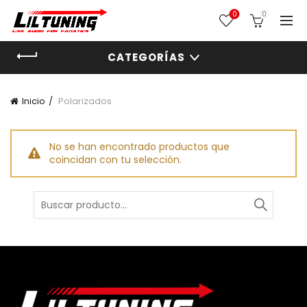
0
0
CATEGORÍAS
Inicio
Polarizados
No se han encontrado productos que
coincidan con tu selección.
Buscar
por: