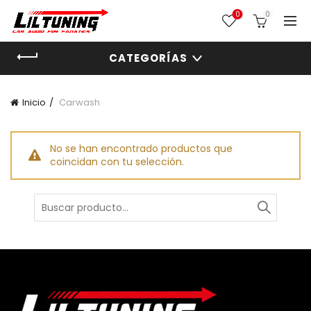
0
0
CATEGORÍAS
Inicio
Carwash
No se han encontrado productos que
coincidan con tu selección.
Buscar
por: